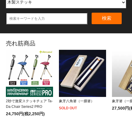
検索
売れ筋商品
2秒で激変ステッキチェア Ta-
象牙八角箸（一膳箸）
象牙箸（一
Da Chair Series2 PRO
27,500円(
SOLD OUT
24,750円(税2,250円)