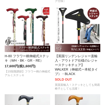
ク仕様）
H-80 フラワー柄伸縮式ステッ
【英国リンデンレジャー直輸
キ（WH・BK・GR・RE）
入・アウトドア仕様のレジャ
ーステッキチェア】
17,600円(税1,600円)
WALKER（伸縮式一本杖タイ
【10段階調節】フラワー柄の伸縮式
プ）・BLACK
アルミステッキ
SOLD OUT
英国直輸入！ステッキとしても簡易
椅子としても活躍！