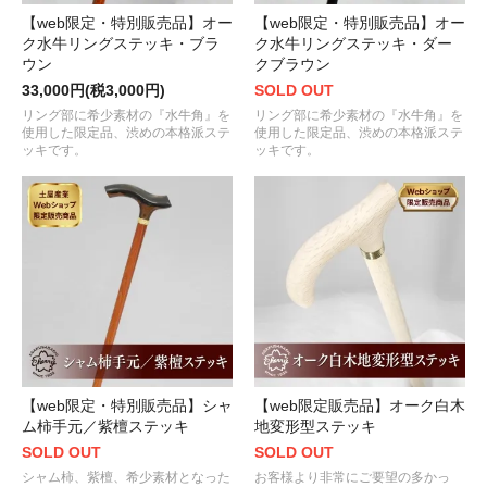
【web限定・特別販売品】オー
【web限定・特別販売品】オー
ク水牛リングステッキ・ブラ
ク水牛リングステッキ・ダー
ウン
クブラウン
33,000円(税3,000円)
SOLD OUT
リング部に希少素材の『水牛角』を
リング部に希少素材の『水牛角』を
使用した限定品、渋めの本格派ステ
使用した限定品、渋めの本格派ステ
ッキです。
ッキです。
【web限定・特別販売品】シャ
【web限定販売品】オーク白木
ム柿手元／紫檀ステッキ
地変形型ステッキ
SOLD OUT
SOLD OUT
シャム柿、紫檀、希少素材となった
お客様より非常にご要望の多かっ