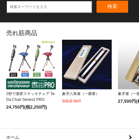
検索
売れ筋商品
2秒で激変ステッキチェア Ta-
象牙八角箸（一膳箸）
象牙箸（一
Da Chair Series2 PRO
27,500円(
SOLD OUT
24,750円(税2,250円)
ホーム