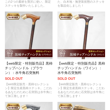
この2つの素材を贅沢に使い、限定
た、白木地・無塗装状態のステッキ
ステッキを製作いたしました。
を製品化しました！
【web限定・特別販売品】黒柿
【web限定・特別販売品】黒柿
チップハンドル（ブラウ
チップハンドル（ワイン）：
ン）：水牛角石突無料
水牛角石突無料
SOLD OUT
SOLD OUT
【web限定販売・黒柿セレクショ
【web限定販売・黒柿セレクショ
ン】限定生産黒柿ステッキ。こだわ
ン】限定生産黒柿ステッキ。こだわ
るあなたのために石突部は水牛角に
るあなたのために石突部は水牛角に
て加工致します！
て加工致します！