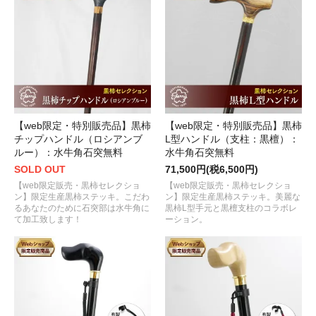
【web限定・特別販売品】黒柿
【web限定・特別販売品】黒柿
チップハンドル（ロシアンブ
L型ハンドル（支柱：黒檀）：
ルー）：水牛角石突無料
水牛角石突無料
SOLD OUT
71,500円(税6,500円)
【web限定販売・黒柿セレクショ
【web限定販売・黒柿セレクショ
ン】限定生産黒柿ステッキ。こだわ
ン】限定生産黒柿ステッキ。美麗な
るあなたのために石突部は水牛角に
黒柿L型手元と黒檀支柱のコラボレ
て加工致します！
ーション。