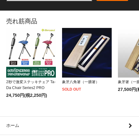
売れ筋商品
2秒で激変ステッキチェア Ta-
象牙八角箸（一膳箸）
象牙箸（一
Da Chair Series2 PRO
27,500円(
SOLD OUT
24,750円(税2,250円)
ホーム