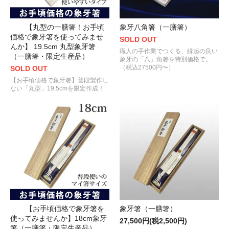
【丸型の一膳箸！お手頃
象牙八角箸（一膳箸）
価格で象牙箸を使ってみませ
SOLD OUT
んか】 19.5cm 丸型象牙箸
職人の手作業でつくる、縁起の良い
（一膳箸・限定生産品）
象牙の「八」角箸を特別価格で。
（税込27500円〜）
SOLD OUT
【お手頃価格で象牙箸】普段製作し
ない「丸型」19.5cmを限定作成！
【お手頃価格で象牙箸を
象牙箸（一膳箸）
使ってみませんか】18cm象牙
27,500円(税2,500円)
箸（一膳箸・限定生産品）