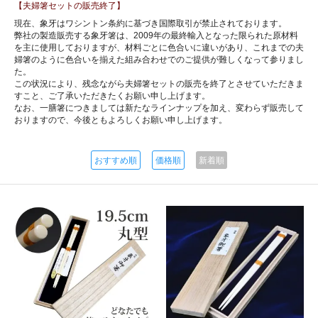
【夫婦箸セットの販売終了】
現在、象牙はワシントン条約に基づき国際取引が禁止されております。
弊社の製造販売する象牙箸は、2009年の最終輸入となった限られた原材料
を主に使用しておりますが、材料ごとに色合いに違いがあり、これまでの夫
婦箸のように色合いを揃えた組み合わせでのご提供が難しくなって参りまし
た。
この状況により、残念ながら夫婦箸セットの販売を終了とさせていただきま
すこと、ご了承いただきたくお願い申し上げます。
なお、一膳箸につきましては新たなラインナップを加え、変わらず販売して
おりますので、今後ともよろしくお願い申し上げます。
おすすめ順
価格順
新着順