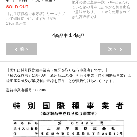
象牙の箸は生存年数150年と云われ
SOLD OUT
ている象の長寿にあやかる御目出度
い意味があり、古くから使用されて
【お手頃価格で象牙箸】リーズナブ
きた高級箸です。
ルで普段使いにおすすめ！短め
18cm象牙箸
4
1
4
商品中
-
商品
前へ
次へ
【弊社は特別国際種事業者（象牙を取り扱う事業者）です。】
「種の保存法」に基づき、象牙商品の取引を行う事業（特別国際種事業）は
経済産業省及び環境省に登録を行うことが義務付けられています。
登録事業者番号：00489