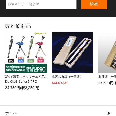
検索
売れ筋商品
2秒で激変ステッキチェア Ta-
象牙八角箸（一膳箸）
象牙箸（一
Da Chair Series2 PRO
27,500円(
SOLD OUT
24,750円(税2,250円)
ホーム