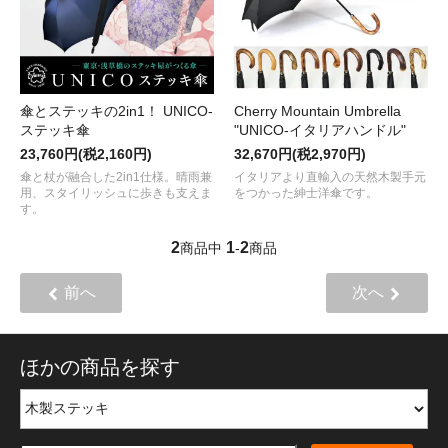
傘とステッキの2in1！ UNICO-
Cherry Mountain Umbrella
ステッキ傘
"UNICO-イタリアハンドル"
23,760円(税2,160円)
32,670円(税2,970円)
傘と杖が融合した2in1仕様。晴雨兼
イタリアより直輸入の天然木製手元
用、スタイリッシュに歩きも支えま
をつかった紳士洋傘です。
す。
2
1
2
商品中
-
商品
前へ
次へ
ほかの商品を探す