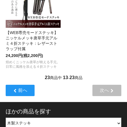
【WEB専売モードステッキ】
ニッケルメッキ唐草手元アル
ミ４折ステッキ：レザースト
ラップ付属
24,200円(税2,200円)
煌めくニッケル唐草が映える手元。
日常に風格を添える４折ステッキ
23
13
23
商品中
-
商品
前へ
次へ
ほかの商品を探す