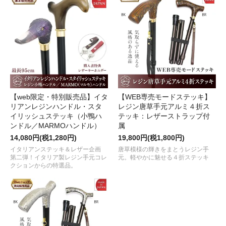
【web限定・特別販売品】イタ
【WEB専売モードステッキ】
リアンレジンハンドル・スタ
レジン唐草手元アルミ４折ス
イリッシュステッキ（小鴨ハ
テッキ：レザーストラップ付
ンドル／MARMOハンドル）
属
14,080円(税1,280円)
19,800円(税1,800円)
イタリアンステッキ＆レザー企画
唐草模様の輝きをまとうレジン手
第二弾！イタリア製レジン手元コレ
元。軽やかに魅せる４折ステッキ
クションからの特選品。