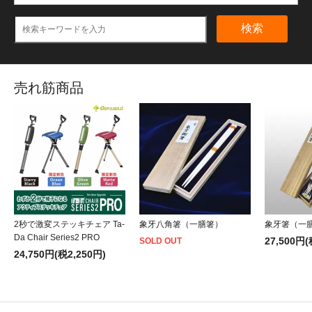
検索
売れ筋商品
2秒で激変ステッキチェア Ta-
象牙八角箸（一膳箸）
象牙箸（一
Da Chair Series2 PRO
27,500円(
SOLD OUT
24,750円(税2,250円)