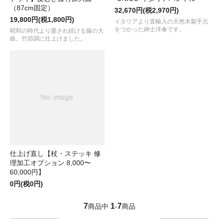
（87cm固定）
32,670円(税2,970円)
19,800円(税1,800円)
イタリアより直輸入の天然木製手元
をつかった紳士洋傘です。
昭和の時代より愛され続ける籐の大
曲。竹節調に仕上げました。
仕上げ直し【杖・ステッキ 修
理加工オプション 8,000〜
60,000円】
0円(税0円)
7
1
7
商品中
-
商品