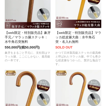
【web限定・特別販売品】象牙
【web限定・特別販売品】マラ
手元／マラッカ籐ステッキ：
ッカ総皮籐大曲：水牛角石
水牛角石突無料
突・名入れ無料
550,000円(税50,000円)
SOLD OUT
象牙をまるごと手元に、支柱部はマ
かつて日本製高級ステッキの最高峰
ラッカ籐。ここにしかない、最高級
と呼ばれたマラッカ籐。中でも希少
の一本です。
な総皮籐をつかった、贅沢な逸品で
す。