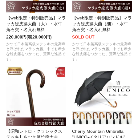
【web限定・特別販売品】マラ
【web限定・特別販売品】マラ
ッカ総皮籐大曲（太）：水牛
ッカ総皮籐大曲（細）：水牛
角石突・名入れ無料
角石突・名入れ無料
220,000円(税20,000円)
SOLD OUT
かつて日本製高級ステッキの最高峰
かつて日本製高級ステッキの最高峰
と呼ばれたマラッカ籐。中でも希少
と呼ばれたマラッカ籐。中でも希少
な総皮籐をつかった、贅沢な逸品で
な総皮籐をつかった、贅沢な逸品で
す。
す。
【昭和レトロ・クラシックス
Cherry Mountain Umbrella
テッキ】皮むき籐竹節大曲
"UNICO-イタリアハンドル"