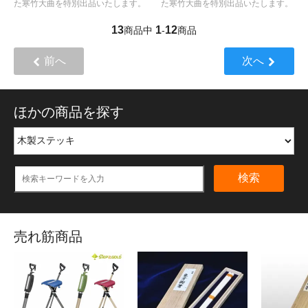
た寒竹大曲を特別出品いたします。
た寒竹大曲を特別出品いたします。
13
1
12
商品中
-
商品
前へ
次へ
ほかの商品を探す
検索
売れ筋商品