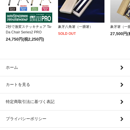
2秒で激変ステッキチェア Ta-
象牙八角箸（一膳箸）
象牙箸（一
Da Chair Series2 PRO
27,500円(
SOLD OUT
24,750円(税2,250円)
ホーム
カートを見る
特定商取引法に基づく表記
プライバシーポリシー