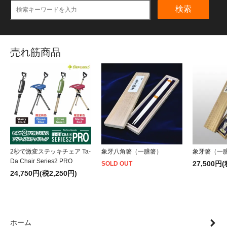
検索
売れ筋商品
2秒で激変ステッキチェア Ta-
象牙八角箸（一膳箸）
象牙箸（一
Da Chair Series2 PRO
27,500円(
SOLD OUT
24,750円(税2,250円)
ホーム