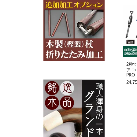
2秒
ア Ta-
PRO
24,7