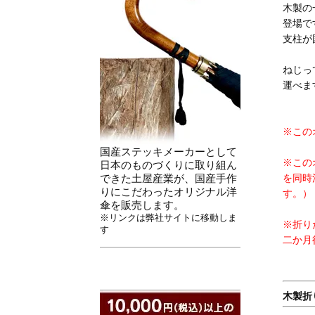
木製の
登場で
支柱が
ねじっ
運べま
※この
国産ステッキメーカーとして
※この
日本のものづくりに取り組ん
できた土屋産業が、国産手作
を同時
りにこだわったオリジナル洋
す。）
傘を販売します。
※リンクは弊社サイトに移動しま
※折り
す
二か月
木製折