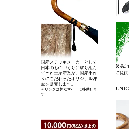
国産ステッキメーカーとして
製品定価
日本のものづくりに取り組ん
ご提供
できた土屋産業が、国産手作
りにこだわったオリジナル洋
傘を販売します。
UNICO
※リンクは弊社サイトに移動しま
す