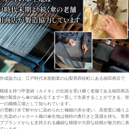
作成協力は、江戸時代末期創業の山梨県西桂町にある槙田商店で
模様を持つ甲斐絹（カイキ）の伝統を受け継ぐ老舗である槙田商
物の製造から傘の組み立てまで一貫して生産することができる、
一の織物工場として知られています。
の雪解け水で鮮やかに染められた極細の糸を使い、高密度に織り
た先染めジャカート織の傘生地は独特の奥行きと質感を持ち、世
プブランドからも支持される繊細な模様や大胆な絵柄が魅力的に