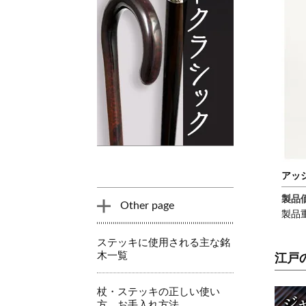
アッ
製品価
Other page
製品重
ステッキに使用される主な銘
木一覧
江戸
杖・ステッキの正しい使い
方、お手入れ方法