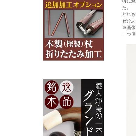
特に魅
た。
どれも
ぜひあ
※画像
一つ個