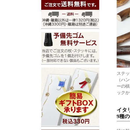
ステッ
（ハン
ーの槙
ックか
イタ
9種