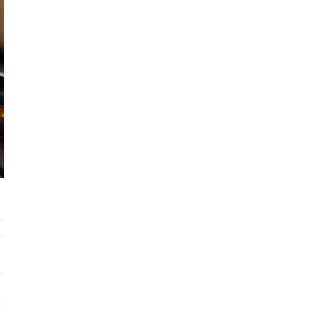
店
世
上
界
表