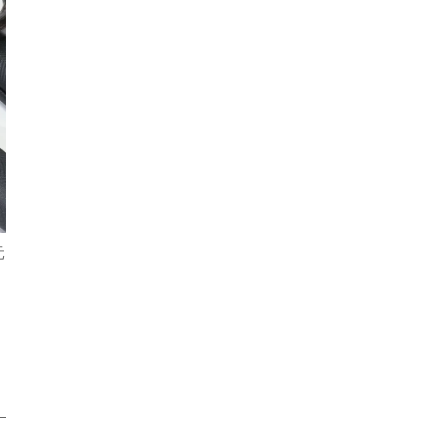
元
カ
ミ