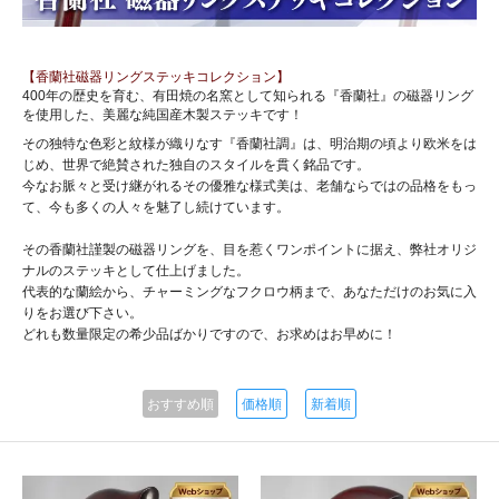
【香蘭社磁器リングステッキコレクション】
400年の歴史を育む、有田焼の名窯として知られる『香蘭社』の磁器リング
を使用した、美麗な純国産木製ステッキです！
その独特な色彩と紋様が織りなす『香蘭社調』は、明治期の頃より欧米をは
じめ、世界で絶賛された独自のスタイルを貫く銘品です。
今なお脈々と受け継がれるその優雅な様式美は、老舗ならではの品格をもっ
て、今も多くの人々を魅了し続けています。
その香蘭社謹製の磁器リングを、目を惹くワンポイントに据え、弊社オリジ
ナルのステッキとして仕上げました。
代表的な蘭絵から、チャーミングなフクロウ柄まで、あなただけのお気に入
りをお選び下さい。
どれも数量限定の希少品ばかりですので、お求めはお早めに！
おすすめ順
価格順
新着順