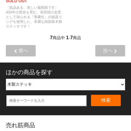
SOLD OUT
〈気品ある、美しい菊模様です〉
400年の歴史を育む、有田焼の名窯
として知られる『香蘭社』の磁器リ
ングを使用した、美麗な純国産木製
ステッキです！
7
1
7
商品中
-
商品
前へ
次へ
ほかの商品を探す
検索
売れ筋商品