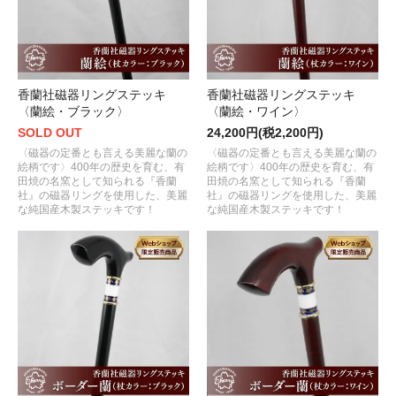
香蘭社磁器リングステッキ
香蘭社磁器リングステッキ
〈蘭絵・ブラック〉
〈蘭絵・ワイン〉
SOLD OUT
24,200円(税2,200円)
〈磁器の定番とも言える美麗な蘭の
〈磁器の定番とも言える美麗な蘭の
絵柄です〉400年の歴史を育む、有
絵柄です〉400年の歴史を育む、有
田焼の名窯として知られる『香蘭
田焼の名窯として知られる『香蘭
社』の磁器リングを使用した、美麗
社』の磁器リングを使用した、美麗
な純国産木製ステッキです！
な純国産木製ステッキです！