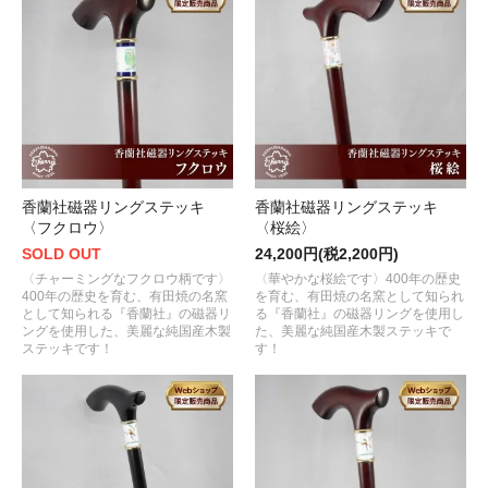
香蘭社磁器リングステッキ
香蘭社磁器リングステッキ
〈フクロウ〉
〈桜絵〉
SOLD OUT
24,200円(税2,200円)
〈チャーミングなフクロウ柄です〉
〈華やかな桜絵です〉400年の歴史
400年の歴史を育む、有田焼の名窯
を育む、有田焼の名窯として知られ
として知られる『香蘭社』の磁器リ
る『香蘭社』の磁器リングを使用し
ングを使用した、美麗な純国産木製
た、美麗な純国産木製ステッキで
ステッキです！
す！