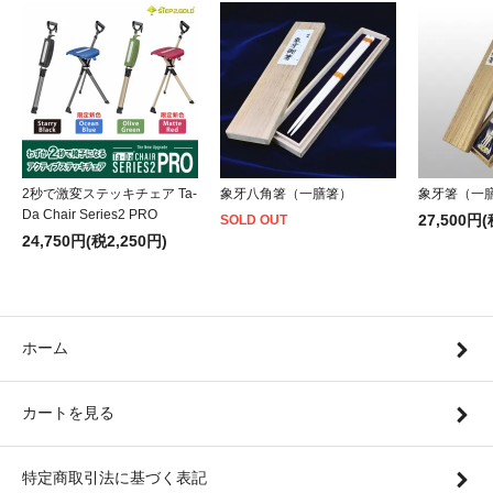
2秒で激変ステッキチェア Ta-
象牙八角箸（一膳箸）
象牙箸（一
Da Chair Series2 PRO
27,500円(
SOLD OUT
24,750円(税2,250円)
ホーム
カートを見る
特定商取引法に基づく表記