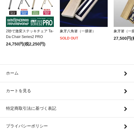
2秒で激変ステッキチェア Ta-
象牙八角箸（一膳箸）
象牙箸（一
Da Chair Series2 PRO
27,500円(
SOLD OUT
24,750円(税2,250円)
ホーム
カートを見る
特定商取引法に基づく表記
プライバシーポリシー