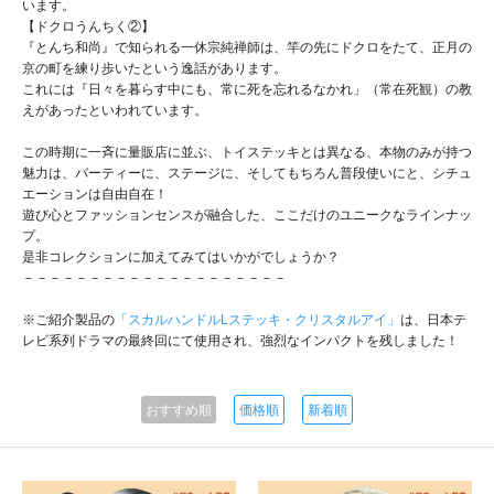
います。
【ドクロうんちく②】
『とんち和尚』で知られる一休宗純禅師は、竿の先にドクロをたて、正月の
京の町を練り歩いたという逸話があります。
これには『日々を暮らす中にも、常に死を忘れるなかれ」（常在死観）の教
えがあったといわれています。
この時期に一斉に量販店に並ぶ、トイステッキとは異なる、本物のみが持つ
魅力は、パーティーに、ステージに、そしてもちろん普段使いにと、シチュ
エーションは自由自在！
遊び心とファッションセンスが融合した、ここだけのユニークなラインナッ
プ。
是非コレクションに加えてみてはいかがでしょうか？
－－－－－－－－－－－－－－－－－－－－
※ご紹介製品の
「スカルハンドルLステッキ・クリスタルアイ」
は、日本テ
レビ系列ドラマの最終回にて使用され、強烈なインパクトを残しました！
おすすめ順
価格順
新着順