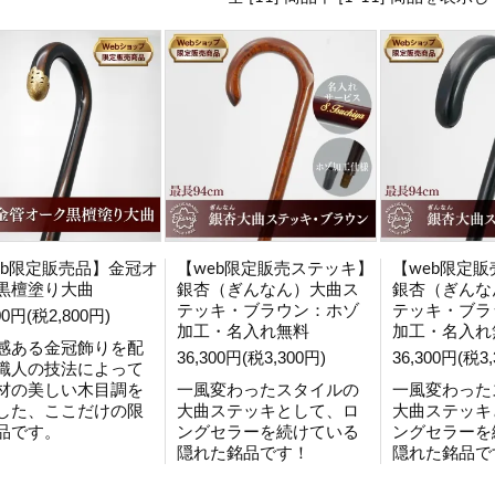
eb限定販売品】金冠オ
【web限定販売ステッキ】
【web限定
黒檀塗り大曲
銀杏（ぎんなん）大曲ス
銀杏（ぎんな
テッキ・ブラウン：ホゾ
テッキ・ブラ
00円(税2,800円)
加工・名入れ無料
加工・名入れ
感ある金冠飾りを配
36,300円(税3,300円)
36,300円(税3,
職人の技法によって
材の美しい木目調を
一風変わったスタイルの
一風変わった
した、ここだけの限
大曲ステッキとして、ロ
大曲ステッキ
品です。
ングセラーを続けている
ングセラーを
隠れた銘品です！
隠れた銘品で