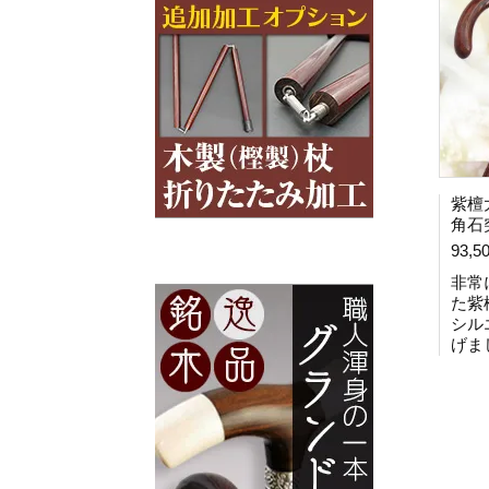
紫檀
角石
93,5
非常
た紫
シル
げま