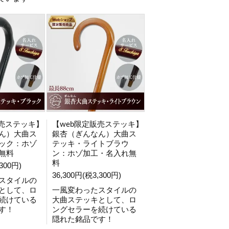
販売ステッキ】
【web限定販売ステッキ】
ん）大曲ス
銀杏（ぎんなん）大曲ス
ック：ホゾ
テッキ・ライトブラウ
無料
ン：ホゾ加工・名入れ無
料
300円)
36,300円(税3,300円)
スタイルの
として、ロ
一風変わったスタイルの
続けている
大曲ステッキとして、ロ
す！
ングセラーを続けている
隠れた銘品です！