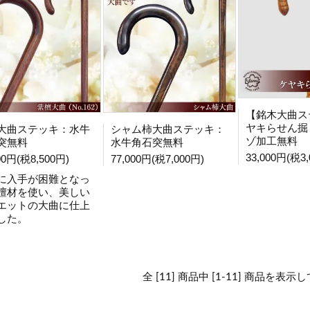
【銘木大曲ス
ヤキらせん掘
大曲ステッキ：水牛
シャム柿大曲ステッキ：
ゾ加工無料
突無料
水牛角石突無料
33,000円(税3,
00円(税8,500円)
77,000円(税7,000円)
に入手が困難となっ
檀材を使い、美しい
エットの大曲に仕上
した。
全 [11] 商品中 [1-11] 商品を表