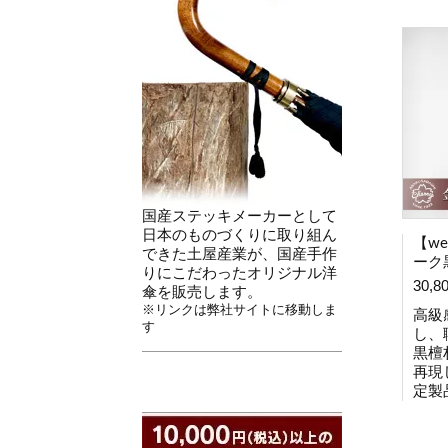
国産ステッキメーカーとして
日本のものづくりに取り組ん
【w
できた土屋産業が、国産手作
ーク
りにこだわったオリジナル洋
30,8
傘を販売します。
※リンクは弊社サイトに移動しま
高級
す
し、
黒檀
再現
定製