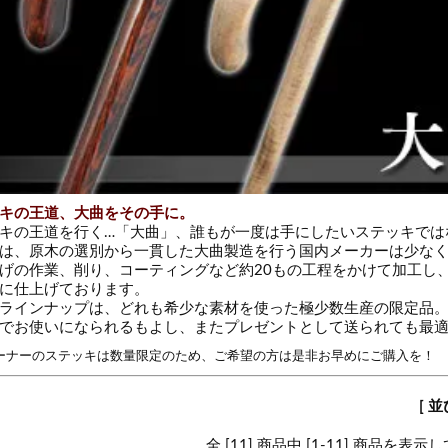
キの王道、大曲をその手に。
キの王道を行く…「大曲」、誰もが一度は手にしたいステッキでは
は、原木の選別から一貫した大曲製造を行う国内メーカーは少な
げの作業、削り、コーティングなど約20もの工程をかけて加工し
に仕上げております。
ラインナップは、どれも希少な素材を使った極少数生産の限定品
でお使いになられるもよし、またプレゼントとして送られても最
ーナーのステッキは数量限定のため、ご希望の方は是非お早めにご購入を！
[ 
全 [11] 商品中 [1-11] 商品を表