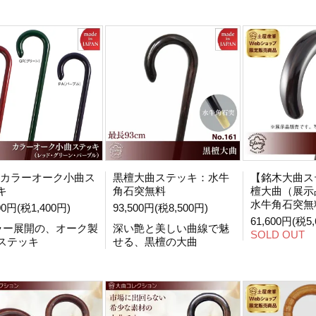
4 カラーオーク小曲ス
黒檀大曲ステッキ：水牛
【銘木大曲ス
キ
角石突無料
檀大曲（展示
水牛角石突無
00円(税1,400円)
93,500円(税8,500円)
61,600円(税5,
ラー展開の、オーク製
深い艶と美しい曲線で魅
SOLD OUT
ステッキ
せる、黒檀の大曲