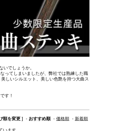
ないでしょうか。
くなってしまいましたが、弊社では熟練した職
、美しいシルエット、美しい色艶を持つ大曲ス
。
適です！
並び順を変更 ]
-
おすすめ順
-
価格順
-
新着順
示しています