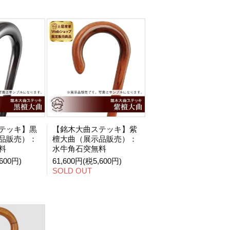
テッキ】黒
【銘木大曲ステッキ】紫
品販売）：
檀大曲（展示品販売）：
料
水牛角石突無料
600円)
61,600円(税5,600円)
SOLD OUT