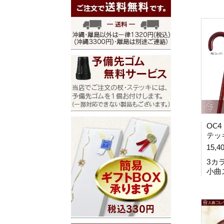
OC
テッ
15,4
3カ
小曲