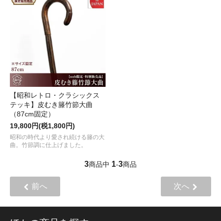
【昭和レトロ・クラシックス
テッキ】皮むき籐竹節大曲
（87cm固定）
19,800円(税1,800円)
昭和の時代より愛され続ける籐の大
曲。竹節調に仕上げました。
3
1
3
商品中
-
商品
前へ
次へ