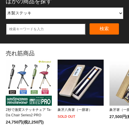
ほかの商品を探す
検索
売れ筋商品
2秒で激変ステッキチェア Ta-
象牙八角箸（一膳箸）
象牙箸（一
Da Chair Series2 PRO
27,500円(
SOLD OUT
24,750円(税2,250円)