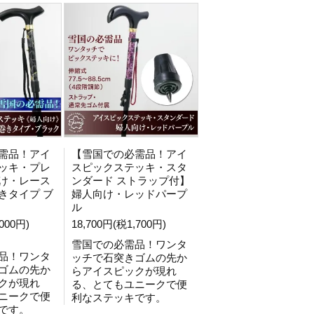
需品！アイ
【雪国での必需品！アイ
ッキ・プレ
スピックステッキ・スタ
け・レース
ンダード ストラップ付】
きタイプ ブ
婦人向け・レッドパープ
ル
000円)
18,700円(税1,700円)
雪国での必需品！ワンタ
品！ワンタ
ッチで石突きゴムの先か
ゴムの先か
らアイスピックが現れ
クが現れ
る、とてもユニークで便
ニークで便
利なステッキです。
です。