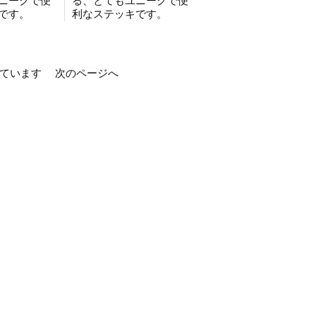
ニークで便
る、とてもユニークで便
です。
利なステッキです。
示しています
次のページへ