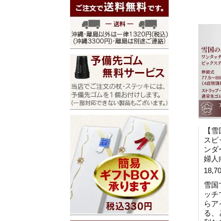
【雪
スピ
ンダ
婦人
18,7
雪国
ッチ
らア
る、