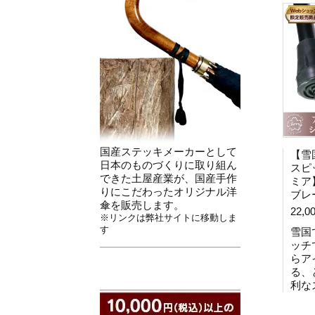
国産ステッキメーカーとして
【雪
日本のものづくりに取り組ん
スピ
できた土屋産業が、国産手作
ミア
りにこだわったオリジナル洋
ブレ
傘を販売します。
22,0
※リンクは弊社サイトに移動しま
す
雪国
ッチ
らア
る、
利な