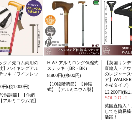
ック／先ゴム両用の
H-67 アルミロング伸縮式
【英国リンデ
杖】ハイキングアル
ステッキ（BR・BK）
直輸入・アウ
テッキ（ワインレッ
のレジャース
8,800円(税800円)
ア】WALKE
【10段階調節】【伸縮
本杖タイプ）・
00円(税1,000円)
式】【アルミニウム製】
13,200円(税1,
0段階調節】【伸縮
SOLD OUT
【アルミニウム製】
英国直輸入！
しても簡易椅
活躍！