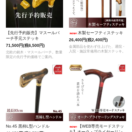
【先行予約販売】マスールバ
木製セーフティステッキ
ーチ手元ステッキ
26,400円(税2,400円)
71,500円(税6,500円)
金属部品を使わず仕上げた、通院・
入院・施設常備用の木製ステッキ。
北欧の銘木・マスールバーチ。数量
限定の先行予約価格でご案内。
No.45 黒柿L型ハンドル
【WEB専売モードステッ
キ】オーク・ブライヤーリン