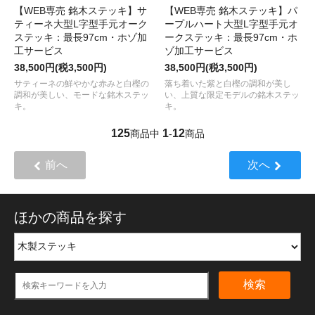
【WEB専売 銘木ステッキ】サ
【WEB専売 銘木ステッキ】パ
ティーネ大型L字型手元オーク
ープルハート大型L字型手元オ
ステッキ：最長97cm・ホゾ加
ークステッキ：最長97cm・ホ
工サービス
ゾ加工サービス
38,500円(税3,500円)
38,500円(税3,500円)
サティーネの鮮やかな赤みと白樫の
落ち着いた紫と白樫の調和が美し
調和が美しい、モードな銘木ステッ
い、上質な限定モデルの銘木ステッ
キ。
キ。
125
1
12
商品中
-
商品
前へ
次へ
ほかの商品を探す
検索