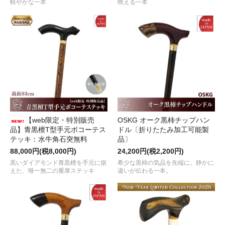
軽やかな一本
映える一本
【web限定・特別販売
OSKG オーク黒柿チップハン
品】青黒檀T型手元ボコーテス
ドル〔折りたたみ加工可能製
テッキ：水牛角石突無料
品〕
88,000円(税8,000円)
24,200円(税2,200円)
黒いダイアモンド青黒檀を手元に据
希少な黒柿の気品を先端に。静かに
えた、唯一無二の重厚ステッキ
違いが伝わる一本。