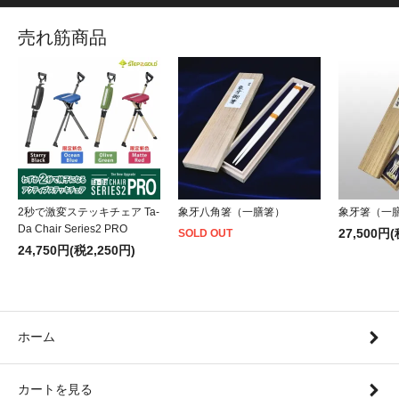
売れ筋商品
2秒で激変ステッキチェア Ta-
象牙八角箸（一膳箸）
象牙箸（一
Da Chair Series2 PRO
27,500円(
SOLD OUT
24,750円(税2,250円)
ホーム
カートを見る