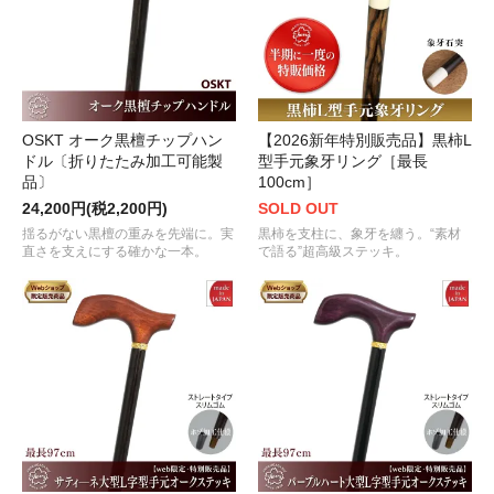
OSKT オーク黒檀チップハン
【2026新年特別販売品】黒柿L
ドル〔折りたたみ加工可能製
型手元象牙リング［最長
品〕
100cm］
24,200円(税2,200円)
SOLD OUT
揺るがない黒檀の重みを先端に。実
黒柿を支柱に、象牙を纏う。“素材
直さを支えにする確かな一本。
で語る”超高級ステッキ。