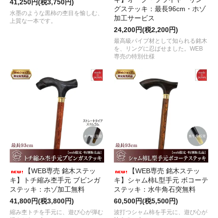
41,250円(税3,750円)
グステッキ：最長96cm・ホゾ
水墨のような黒柿の杢目を愉しむ、
加工サービス
上質な一本です。
24,200円(税2,200円)
最高級パイプ材として知られる銘木
を、リングに忍ばせました。WEB
専売の特別仕様
【WEB専売 銘木ステッ
【WEB専売 銘木ステッ
キ】トチ縮み杢手元 ブビンガ
キ】シャム柿L型手元 ボコーテ
ステッキ：ホゾ加工無料
ステッキ：水牛角石突無料
41,800円(税3,800円)
60,500円(税5,500円)
縮み杢トチを手元に、遊び心が弾む
波打つシャム柿を手元に、遊び心が