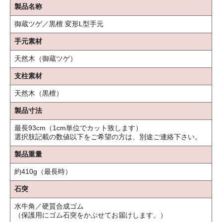
製品名称
御蔵ツゲ／黒檀 変形L型手元
手元素材
天然木（御蔵ツゲ）
支柱素材
天然木（黒檀）
製品寸法
最長93cm（1cm単位でカット致します）
選択肢記載の数値以下をご希望の方は、別途ご連絡下さい。
製品重量
約410g（最長時）
石突
水牛角／硬質合成ゴム
（保護用にゴム石突をかぶせてお届けします。）