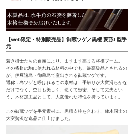
【web限定・特別販売品】御蔵ツゲ／黒檀 変形L型手
元
若き棋士たちの台頭により、ますます高まる将棋ブーム。
その将棋の駒に使われる材料の中でも、最高級品とされるの
が、伊豆諸島・御蔵島で産出される御蔵ツゲです。
通称：島ツゲと呼ばれるこの素材は、手触りが大変滑らかな
だけでなく、杢目も美しく、硬くて緻密、そして丈夫とい
う、木材加工品として、大変優れた特性を持っています。
この御蔵ツゲを手元素材に、黒檀支柱を合わせ、銘木同士の
大変贅沢な逸品に仕上げました。