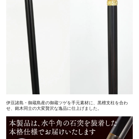
伊豆諸島・御蔵島産の御蔵ツゲを手元素材に、黒檀支柱を合わ
せ、銘木同士の大変贅沢な逸品に仕上げました。