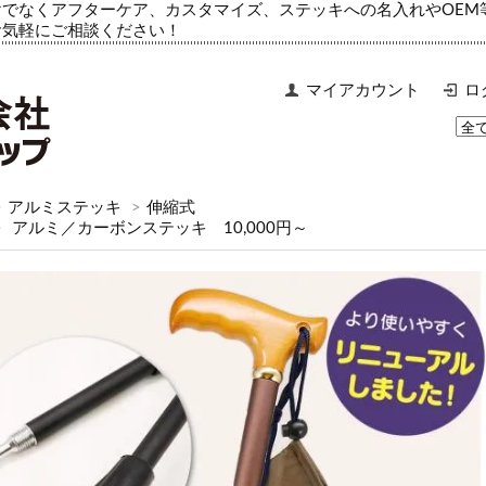
でなくアフターケア、カスタマイズ、ステッキへの名入れやOEM
お気軽にご相談ください！
マイアカウント
ロ
>
アルミステッキ
>
伸縮式
>
アルミ／カーボンステッキ 10,000円～