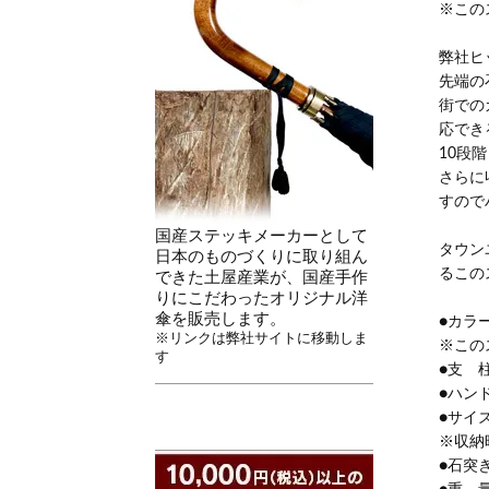
※この
弊社ヒ
先端の
街での
応でき
10段
さらに
すので
国産ステッキメーカーとして
タウン
日本のものづくりに取り組ん
るこの
できた土屋産業が、国産手作
りにこだわったオリジナル洋
傘を販売します。
●カラ
※リンクは弊社サイトに移動しま
※この
す
●支 
●ハン
●サイズ
※収納
●石突