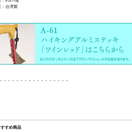
：約270g
産：台湾製
－－－－－－－－－－－－－－－－－
おすすめ商品