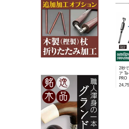
2秒
ア Ta-
PRO
24,7