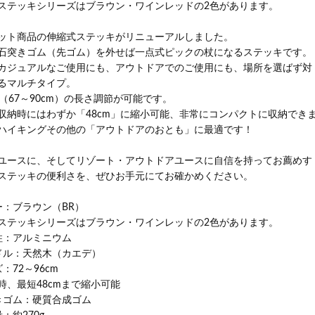
ステッキシリーズはブラウン・ワインレッドの2色があります。
ット商品の伸縮式ステッキがリニューアルしました。
石突きゴム（先ゴム）を外せば一点式ピックの杖になるステッキです。
カジュアルなご使用にも、アウトドアでのご使用にも、場所を選ばず対
るマルチタイプ。
階（67～90cm）の長さ調節が可能です。
収納時にはわずか「48cm」に縮小可能、非常にコンパクトに収納でき
ハイキングその他の「アウトドアのおとも」に最適です！
ユースに、そしてリゾート・アウトドアユースに自信を持ってお薦めす
ステッキの便利さを、ぜひお手元にてお確かめください。
ー：ブラウン（BR）
ステッキシリーズはブラウン・ワインレッドの2色があります。
柱：アルミニウム
ドル：天然木（カエデ）
：72～96cm
時、最短48cmまで縮小可能
きゴム：硬質合成ゴム