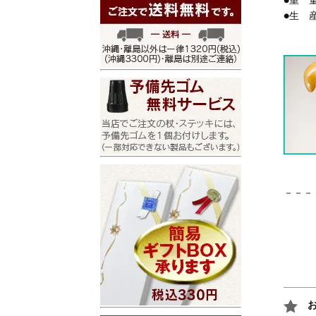
●重 量
●生 
－－－