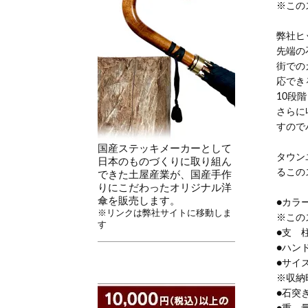
※この
弊社ヒ
先端の
街での
応でき
10段
さらに
すので
国産ステッキメーカーとして
タウン
日本のものづくりに取り組ん
るこの
できた土屋産業が、国産手作
りにこだわったオリジナル洋
傘を販売します。
●カラ
※リンクは弊社サイトに移動しま
※この
す
●支 
●ハン
●サイズ
※収納
●石突