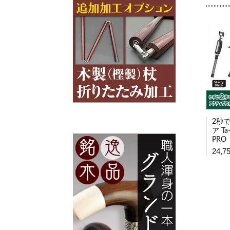
2秒
ア Ta-
PRO
24,7