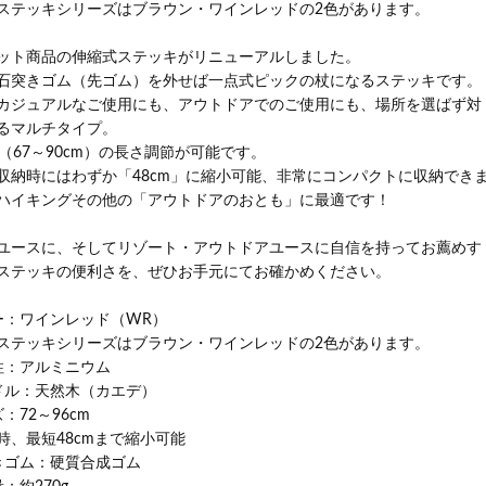
ステッキシリーズはブラウン・ワインレッドの2色があります。
ット商品の伸縮式ステッキがリニューアルしました。
石突きゴム（先ゴム）を外せば一点式ピックの杖になるステッキです。
カジュアルなご使用にも、アウトドアでのご使用にも、場所を選ばず対
るマルチタイプ。
階（67～90cm）の長さ調節が可能です。
収納時にはわずか「48cm」に縮小可能、非常にコンパクトに収納でき
ハイキングその他の「アウトドアのおとも」に最適です！
ユースに、そしてリゾート・アウトドアユースに自信を持ってお薦めす
ステッキの便利さを、ぜひお手元にてお確かめください。
ー：ワインレッド（WR）
ステッキシリーズはブラウン・ワインレッドの2色があります。
柱：アルミニウム
ドル：天然木（カエデ）
：72～96cm
時、最短48cmまで縮小可能
きゴム：硬質合成ゴム