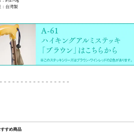
：約270g
産：台湾製
－－－－－－－－－－－－－－－－－
おすすめ商品