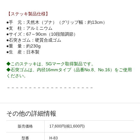
【ステッキ製品仕様】
●手 元：天然木（ブナ）（グリップ幅：約13cm）
●支 柱：アルミニウム
●サイズ：67～90cm（10段階調節）
●石突きゴム：硬質合成ゴム
●重 量：約230g
●生 産：日本製
◆このステッキは、SGマーク取得製品です。
◆石突ゴムは、内径16mmタイプ（品番No.8、No.16）をご使用
ください。
－－－－－－－－－－－－－－－－－－－－
その他の詳細情報
販売価格
17,600円(税1,600円)
型番
H-83