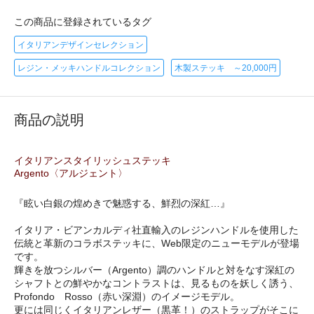
この商品に登録されているタグ
イタリアンデザインセレクション
レジン・メッキハンドルコレクション
木製ステッキ ～20,000円
商品の説明
イタリアンスタイリッシュステッキ
Argento〈アルジェント〉
『眩い白銀の煌めきで魅惑する、鮮烈の深紅…』
イタリア・ビアンカルディ社直輸入のレジンハンドルを使用した
伝統と革新のコラボステッキに、Web限定のニューモデルが登場
です。
輝きを放つシルバー（Argento）調のハンドルと対をなす深紅の
シャフトとの鮮やかなコントラストは、見るものを妖しく誘う、
Profondo Rosso（赤い深淵）のイメージモデル。
更には同じくイタリアンレザー（黒革！）のストラップがそこに