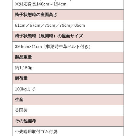
※対応身長146cm～194cm
椅子状態時の座面高さ
61cm／67cm／73cm／79cm／85cm
椅子状態時（展開時）の座面サイズ
39.5cm×11cm（収納時牛革ベルト付き）
製品重量
約1,150g
耐荷重
100kgまで
生産
英国製
その他備考
※先端用取付ゴム付属