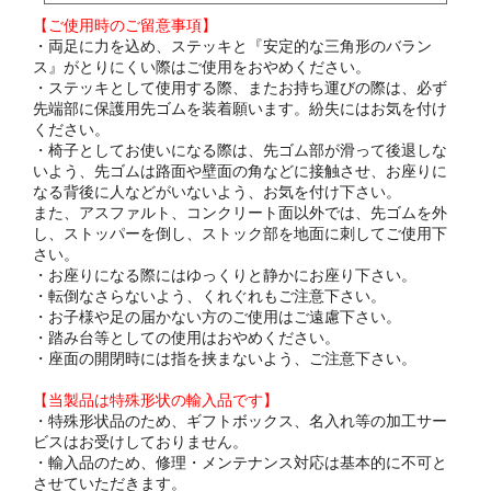
【ご使用時のご留意事項】
・両足に力を込め、ステッキと『安定的な三角形のバラン
ス』がとりにくい際はご使用をおやめください。
・ステッキとして使用する際、またお持ち運びの際は、必ず
先端部に保護用先ゴムを装着願います。紛失にはお気を付け
ください。
・椅子としてお使いになる際は、先ゴム部が滑って後退しな
いよう、先ゴムは路面や壁面の角などに接触させ、お座りに
なる背後に人などがいないよう、お気を付け下さい。
また、アスファルト、コンクリート面以外では、先ゴムを外
し、ストッパーを倒し、ストック部を地面に刺してご使用下
さい。
・お座りになる際にはゆっくりと静かにお座り下さい。
・転倒なさらないよう、くれぐれもご注意下さい。
・お子様や足の届かない方のご使用はご遠慮下さい。
・踏み台等としての使用はおやめください。
・座面の開閉時には指を挟まないよう、ご注意下さい。
【当製品は特殊形状の輸入品です】
・特殊形状品のため、ギフトボックス、名入れ等の加工サー
ビスはお受けしておりません。
・輸入品のため、修理・メンテナンス対応は基本的に不可と
させていただきます。