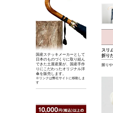
スリ
国産ステッキメーカーとして
折り
日本のものづくりに取り組ん
できた土屋産業が、国産手作
握りや
りにこだわったオリジナル洋
傘を販売します。
※リンクは弊社サイトに移動しま
す