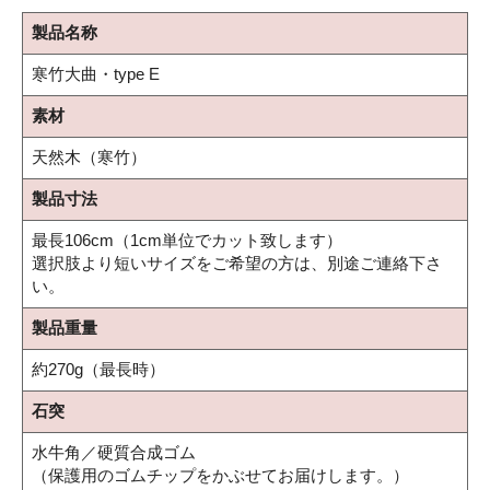
製品名称
寒竹大曲・type E
素材
天然木（寒竹）
製品寸法
最長106cm（1cm単位でカット致します）
選択肢より短いサイズをご希望の方は、別途ご連絡下さ
い。
製品重量
約270g（最長時）
石突
水牛角／硬質合成ゴム
（保護用のゴムチップをかぶせてお届けします。）