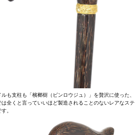
ドルも支柱も「檳榔樹（ビンロウジュ）」を贅沢に使った、
では全くと言っていいほど製造されることのないレアなステ
です。