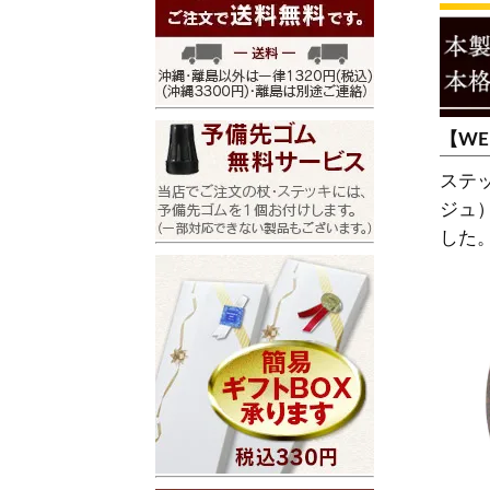
【W
ステ
ジュ
した