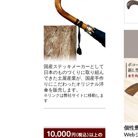
国産ステッキメーカーとして
日本のものづくりに取り組ん
できた土屋産業が、国産手作
りにこだわったオリジナル洋
傘を販売します。
※リンクは弊社サイトに移動しま
す
個性
We