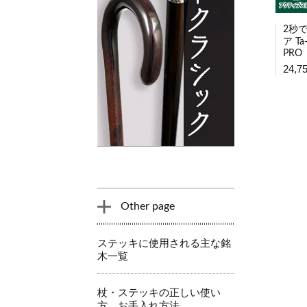
2秒
ア Ta-
PRO
24,7
Other page
ステッキに使用される主な銘
木一覧
杖・ステッキの正しい使い
方、お手入れ方法