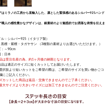
アはミラノの工房から直輸入した、凛とした緊張感のあるシルバー925ハンド
ア職人の感性豊かなデザインは、銀素材のより魅惑的でお洒落な表情を伝えま
ドル：シルバー925（イタリア製）
：黒檀・紫檀・タガヤサン （3種類の素材よりお選びいただけます。）
：～90cm
国：日本
品は受注生産の為、約1ヶ月後の納期となります。
商品は適正のサイズに短くカットしてお届けいたします。
選択肢より短いカットをご希望の際は、ご希望のサイズを買い物かごコ
欄にご記入ください。
ズカットした商品は返品・交換できませんのでご了承ください。
最大サイズより大きいサイズには加工できませんのでご注意ください。