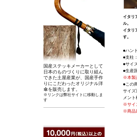
イタリ
ル。
イタリ
す。
●ハン
●支柱
●サイズ
国産ステッキメーカーとして
●生産
日本のものづくりに取り組ん
できた土屋産業が、国産手作
※本製
りにこだわったオリジナル洋
●この
傘を販売します。
サイズ
※リンクは弊社サイトに移動しま
メント
す
※サイ
※商品