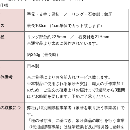
品仕様
材
手元・支柱：黒柿 ／ リング・石突部：象牙
イズ
最長100cm（1cm単位でカット致します）
柱径
リング部分約22.5mm ／ 石突付近21.5mm
※通常品より太めに製作されています。
量
約360g（最長時）
産
日本製
の他備考
※ご希望によりお名前入れサービス致します。
※本製品に使用される象牙石突は、職人の手作業加工
のため、ご注文の確定よりお届けまで2週間から3週間
ほどお時間を要します。予めご了承ください。
牙の取扱につ
弊社は特別国際種事業者（象牙を取り扱う事業者）で
て
す。
「種の保存法」に基づき、象牙商品の取引を行う事業
（特別国際種事業）は経済産業省及び環境省に登録を