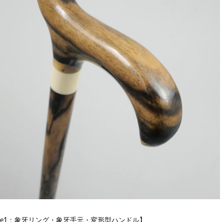
ype1：象牙リング・象牙手元・変形型ハンドル】