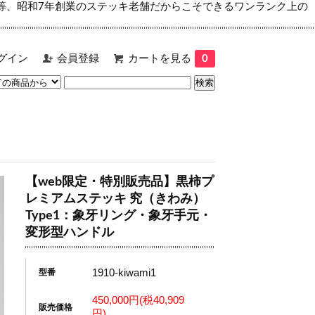
等、昭和7年創業のステッキ老舗だからこそできるワンランク上の
グイン
会員登録
カートを見る
0
【web限定・特別販売品】黒柿プ
レミアムステッキ 究（きわみ）
Type1：象牙リング・象牙手元・
変形型ハンドル
1910-kiwami1
型番
450,000円(税40,909
販売価格
円)