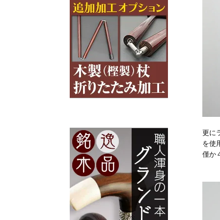
更に
を使
僅か