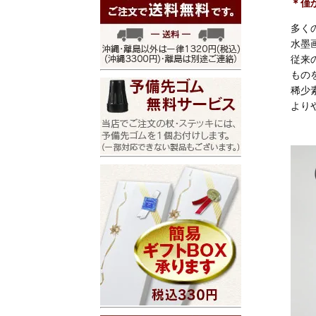
＊僅
多く
水墨
従来
もの
稀少
より