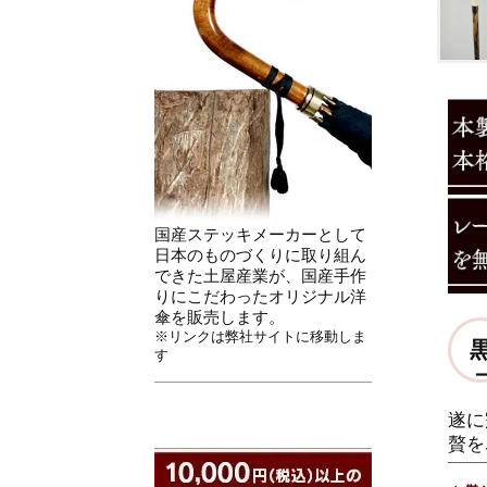
国産ステッキメーカーとして
日本のものづくりに取り組ん
できた土屋産業が、国産手作
りにこだわったオリジナル洋
傘を販売します。
※リンクは弊社サイトに移動しま
す
－
遂に
贅を