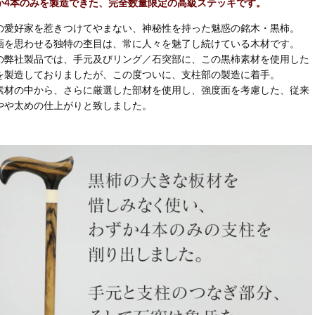
か4本のみを製造できた、完全数量限定の高級ステッキです。
の愛好家を惹きつけてやまない、神秘性を持った魅惑の銘木・黒柿。
画を思わせる独特の杢目は、常に人々を魅了し続けている木材です。
の弊社製品では、手元及びリング／石突部に、この黒柿素材を使用した
を製造しておりましたが、この度ついに、支柱部の製造に着手。
素材の中から、さらに厳選した部材を使用し、強度面を考慮した、従来
やや太めの仕上がりと致しました。