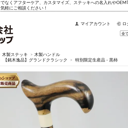
でなくアフターケア、カスタマイズ、ステッキへの名入れやOEM
お気軽にご相談ください！
マイアカウント
ロ
>
木製ステッキ
>
木製ハンドル
>
【銘木逸品】グランドクラシック
>
特別限定生産品 - 黒柿