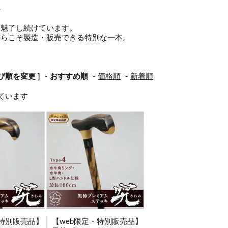
。
を魅了し続けています。
からこそ製造・販売できる特別な一本。
並び順を変更 ]
-
おすすめ順
-
価格順
-
新着順
示しています
・特別販売品】
【web限定・特別販売品】