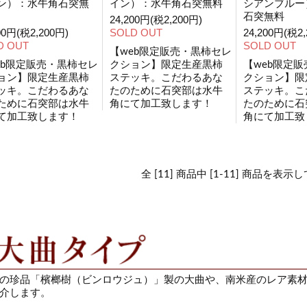
ン）：水牛角石突無
イン）：水牛角石突無料
シアンブルー
石突無料
24,200円(税2,200円)
00円(税2,200円)
SOLD OUT
24,200円(税2,
D OUT
SOLD OUT
【web限定販売・黒柿セレ
eb限定販売・黒柿セレ
クション】限定生産黒柿
【web限定
ョン】限定生産黒柿
ステッキ。こだわるあな
クション】限
ッキ。こだわるあな
たのために石突部は水牛
ステッキ。こ
ために石突部は水牛
角にて加工致します！
たのために石
て加工致します！
角にて加工致
全 [11] 商品中 [1-11] 商品を表
の珍品「檳榔樹（ビンロウジュ）」製の大曲や、南米産のレア素
介します。