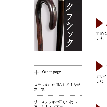
非常に
ます。
Other page
デザイ
した。
ステッキに使用される主な銘
木一覧
杖・ステッキの正しい使い
方、お手入れ方法