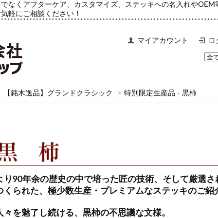
でなくアフターケア、カスタマイズ、ステッキへの名入れやOEM
お気軽にご相談ください！
マイアカウント
ロ
>
【銘木逸品】グランドクラシック
>
特別限定生産品 - 黒柿
より90年余の歴史の中で培った匠の技術、そして厳選
つくられた、極少数生産・プレミアムなステッキのご紹
人々を魅了し続ける、黒柿の不思議な文様。