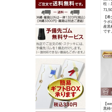
柱：
71,5
【希
ラボ
産黒
です
【w
黒柿