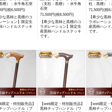
黒檀）：水牛角石突
（支柱：黒檀）：水牛角
柱：黒檀）：
石突
00円(税6,500円)
71,500円(税6,
71,500円(税6,500円)
少な黒柿と黒檀のコ
【希少な黒柿
レーション】限定生
【希少な黒柿と黒檀のコ
ラボレーショ
柿ハンドルステッキ
ラボレーション】限定生
産黒柿ハンド
。
産黒柿ハンドルステッキ
です。
です。
eb限定・特別販売品】
【web限定・特別販売品】
【web限定
チップハンドル（ブ
黒柿チップハンドル（ワ
黒柿チップハ