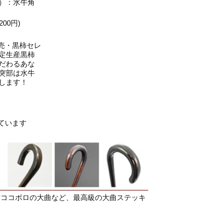
）：水牛角
200円)
販売・黒柿セレ
定生産黒柿
だわるあな
突部は水牛
します！
示しています
材ココボロの大曲など、最高級の大曲ステッキ