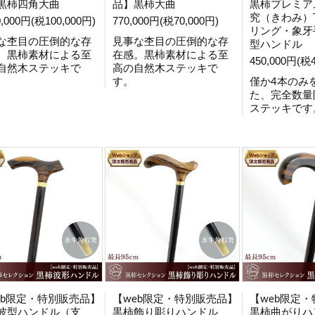
黒柿四角大曲
品】黒柿大曲
黒柿プレミア
究（きわみ）T
0,000円(税100,000円)
770,000円(税70,000円)
リング・象牙
な杢目の圧倒的な存
見事な杢目の圧倒的な存
型ハンドル
。黒柿素材による至
在感。黒柿素材による至
450,000円(税4
自然木ステッキで
高の自然木ステッキで
す。
僅か4本のみ
た、完全数量
ステッキです
eb限定・特別販売品】
【web限定・特別販売品】
【web限定
波型ハンドル（支
黒柿飾り彫りハンドル
黒柿曲がりハ