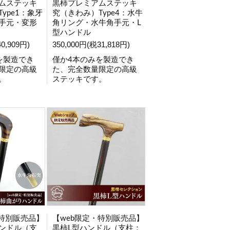
ムステッキ
黒柿プレミアムステッキ
ype1：象牙
究（きわみ）Type4：水牛
手元・変形
角リング・水牛角手元・L
型ハンドル
0,909円)
350,000円(税31,818円)
を製造でき
僅か4本のみを製造でき
限定の高級
た、完全数量限定の高級
。
ステッキです。
・特別販売品】
【web限定・特別販売品】
ンドル（支
黒柿L型ハンドル（支柱：