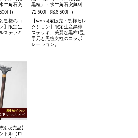
水牛角石突
黒檀）：水牛角石突無料
500円)
71,500円(税6,500円)
と黒檀のコ
【web限定販売・黒柿セレ
ン】限定生
クション】限定生産黒柿
ルステッキ
ステッキ。美麗な黒柿L型
手元と黒檀支柱のコラボ
レーション。
・特別販売品】
ンドル（ロ