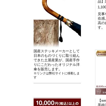
品】
1,10
見事
在感
高の
す。
国産ステッキメーカーとして
日本のものづくりに取り組ん
できた土屋産業が、国産手作
りにこだわったオリジナル洋
傘を販売します。
※リンクは弊社サイトに移動しま
す
【w
黒柿