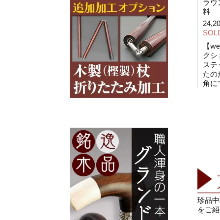
ラウ
料
24,2
SOL
【w
クシ
ステ
たの
角に
珍品中
をご紹