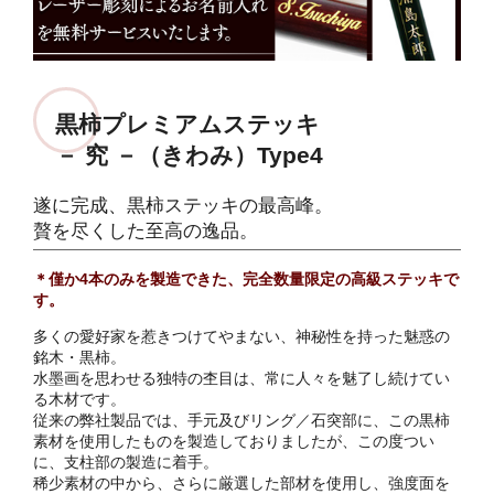
黒柿プレミアムステッキ
－ 究 －（きわみ）Type4
遂に完成、黒柿ステッキの最高峰。
贅を尽くした至高の逸品。
＊僅か4本のみを製造できた、完全数量限定の高級ステッキで
す。
多くの愛好家を惹きつけてやまない、神秘性を持った魅惑の
銘木・黒柿。
水墨画を思わせる独特の杢目は、常に人々を魅了し続けてい
る木材です。
従来の弊社製品では、手元及びリング／石突部に、この黒柿
素材を使用したものを製造しておりましたが、この度つい
に、支柱部の製造に着手。
稀少素材の中から、さらに厳選した部材を使用し、強度面を