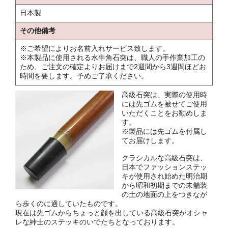
日本製
その他備考
※ご希望によりお名前入れサービス致します。
※本製品に使用される水牛角石突は、職人の手作業加工の
ため、ご注文の確定よりお届けまで2週間から3週間ほどお
時間を要します。予めご了承ください。
高級石突は、実際の使用時
には先ゴムを被せてご使用
いただくことをお勧めしま
す。
※製品には先ゴムを付属し
てお届けします。
クラシカルな高級石突は、
日本でファッションステッ
キが使用され始めた明治期
から昭和初期までの未舗装
の土の地面の上をつきなが
ら歩くのに適していたものです。
現在は先ゴムからちょっと顔を出している高級石突がオシャ
レな紳士のステッキのいでたちとなっております。