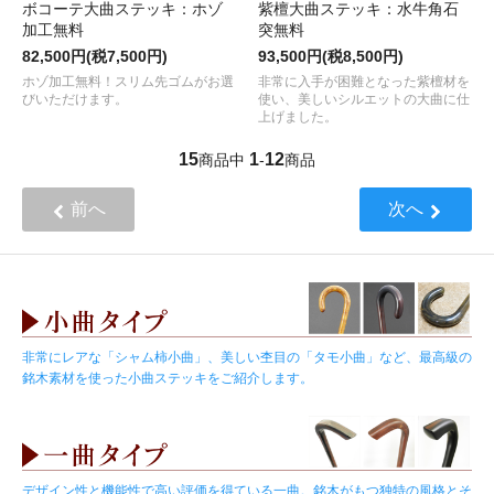
ボコーテ大曲ステッキ：ホゾ
紫檀大曲ステッキ：水牛角石
加工無料
突無料
82,500円(税7,500円)
93,500円(税8,500円)
ホゾ加工無料！スリム先ゴムがお選
非常に入手が困難となった紫檀材を
びいただけます。
使い、美しいシルエットの大曲に仕
上げました。
15
1
12
商品中
-
商品
前へ
次へ
非常にレアな「シャム柿小曲」、美しい杢目の「タモ小曲」など、最高級の
銘木素材を使った小曲ステッキをご紹介します。
デザイン性と機能性で高い評価を得ている一曲。銘木がもつ独特の風格とそ