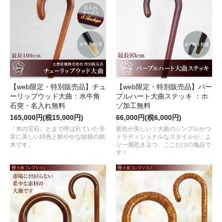
【web限定・特別販売品】チュ
【web限定・特別販売品】パー
ーリップウッド大曲：水牛角
プルハート大曲ステッキ ：ホ
石突・名入れ無料
ゾ加工無料
165,000円(税15,000円)
66,000円(税6,000円)
『木の宝石』とまで呼ばれていた非
紫色が美しい！大曲のシンプルかつ
常に美しい緋色と鮮やかな紋様の銘
トラディショナルなスタイルが、よ
木です。
り一層惹き立つ、ここだけの逸品で
す！