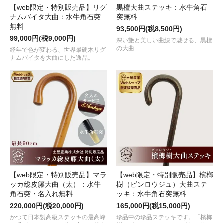
【web限定・特別販売品】リグ
黒檀大曲ステッキ：水牛角石
ナムバイタ大曲：水牛角石突
突無料
無料
93,500円(税8,500円)
99,000円(税9,000円)
深い艶と美しい曲線で魅せる、黒檀
の大曲
経年で色が変わる、世界最硬木リグ
ナムバイタを大曲にした逸品。
【web限定・特別販売品】マラ
【web限定・特別販売品】檳榔
ッカ総皮籐大曲（太）：水牛
樹（ビンロウジュ）大曲ステ
角石突・名入れ無料
ッキ：水牛角石突無料
220,000円(税20,000円)
165,000円(税15,000円)
かつて日本製高級ステッキの最高峰
珍品中の珍品ステッキです。「檳榔