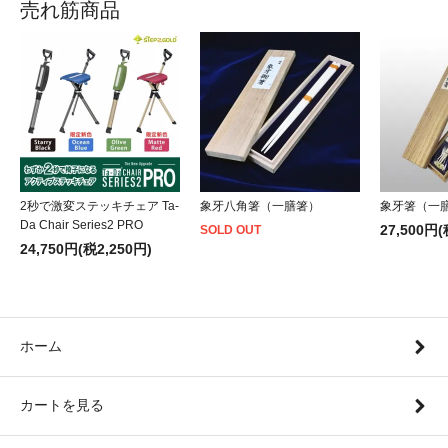
売れ筋商品
2秒で激変ステッキチェア Ta-
象牙八角箸（一膳箸）
象牙箸（一
Da Chair Series2 PRO
27,500円(
SOLD OUT
24,750円(税2,250円)
ホーム
カートを見る