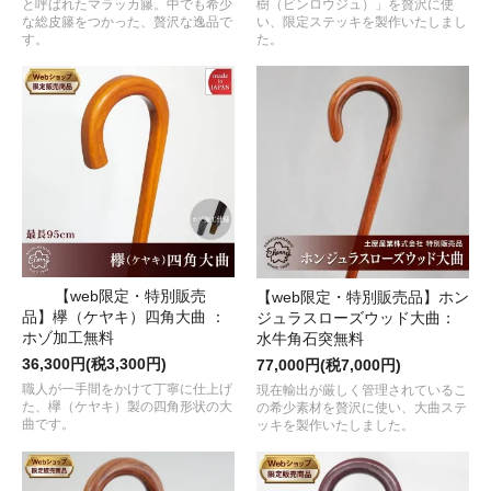
と呼ばれたマラッカ籐。中でも希少
樹（ビンロウジュ）」を贅沢に使
な総皮籐をつかった、贅沢な逸品で
い、限定ステッキを製作いたしまし
す。
た。
【web限定・特別販売
【web限定・特別販売品】ホン
品】欅（ケヤキ）四角大曲 ：
ジュラスローズウッド大曲：
ホゾ加工無料
水牛角石突無料
36,300円(税3,300円)
77,000円(税7,000円)
職人が一手間をかけて丁寧に仕上げ
現在輸出が厳しく管理されているこ
た、欅（ケヤキ）製の四角形状の大
の希少素材を贅沢に使い、大曲ステ
曲です。
ッキを製作いたしました。