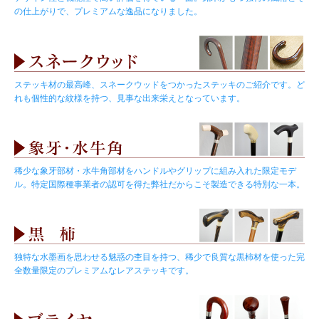
の仕上がりで、プレミアムな逸品になりました。
ステッキ材の最高峰、スネークウッドをつかったステッキのご紹介です。ど
れも個性的な紋様を持つ、見事な出来栄えとなっています。
稀少な象牙部材・水牛角部材をハンドルやグリップに組み入れた限定モデ
ル。特定国際種事業者の認可を得た弊社だからこそ製造できる特別な一本。
独特な水墨画を思わせる魅惑の杢目を持つ、稀少で良質な黒柿材を使った完
全数量限定のプレミアムなレアステッキです。