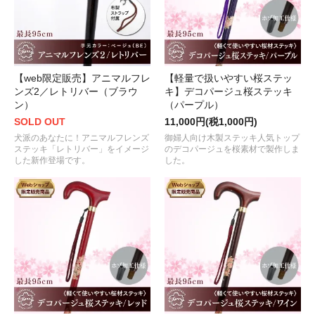
【web限定販売】アニマルフレ
【軽量で扱いやすい桜ステッ
ンズ2／レトリバー（ブラウ
キ】デコパージュ桜ステッキ
ン）
（パープル）
SOLD OUT
11,000円(税1,000円)
犬派のあなたに！アニマルフレンズ
御婦人向け木製ステッキ人気トップ
ステッキ「レトリバー」をイメージ
のデコパージュを桜素材で製作しま
した新作登場です。
した。