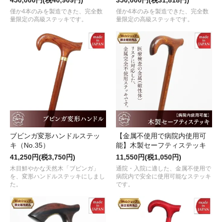
僅か4本のみを製造できた、完全数
僅か4本のみを製造できた、完全数
量限定の高級ステッキです。
量限定の高級ステッキです。
ブビンガ変形ハンドルステッ
【金属不使用で病院内使用可
キ（No.35）
能】木製セーフティステッキ
41,250円(税3,750円)
11,550円(税1,050円)
木目鮮やかな天然木「ブビンガ」
通院・入院に適した、金属不使用で
を、変形ハンドルステッキにしまし
病院内で安全に使用可能なステッキ
た。
です。