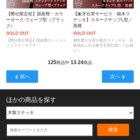
【弊社限定杖】国産樫・カラ
【象牙石突サービス・銘木ス
ーオーク ウェーブ型（ブラッ
テッキ】スネークチップL型／
ク）
黒檀
SOLD OUT
SOLD OUT
【弊社限定商品】国産樫のハンドメ
個性豊かな希少銘木ステッキを、高
イドステッキです
級感あふれる象牙石突仕様にてお届
け！
125
13
24
商品中
-
商品
前へ
次へ
ほかの商品を探す
検索