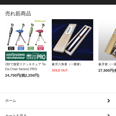
売れ筋商品
2秒で激変ステッキチェア Ta-
象牙八角箸（一膳箸）
象牙箸（一
Da Chair Series2 PRO
27,500円(
SOLD OUT
24,750円(税2,250円)
ホーム
カートを見る