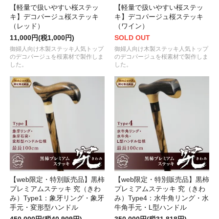
【軽量で扱いやすい桜ステッ
【軽量で扱いやすい桜ステッ
キ】デコパージュ桜ステッキ
キ】デコパージュ桜ステッキ
（レッド）
（ワイン）
11,000円(税1,000円)
SOLD OUT
御婦人向け木製ステッキ人気トップ
御婦人向け木製ステッキ人気トップ
のデコパージュを桜素材で製作しま
のデコパージュを桜素材で製作しま
した。
した。
【web限定・特別販売品】黒柿
【web限定・特別販売品】黒柿
プレミアムステッキ 究（きわ
プレミアムステッキ 究（きわ
み）Type1：象牙リング・象牙
み）Type4：水牛角リング・水
手元・変形型ハンドル
牛角手元・L型ハンドル
450,000円(税40,909円)
350,000円(税31,818円)