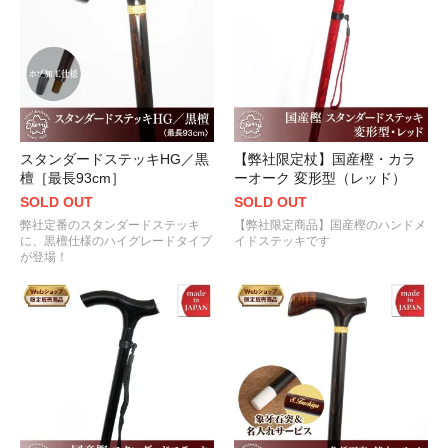
スタンダードステッキHG／黒
【弊社限定杖】国産樫・カラ
檀［最長93cm］
ーオーク 変形型（レッド）
SOLD OUT
SOLD OUT
弊社定番のスタンダードステッキ
【弊社限定商品】国産樫のハンドメ
に、黒檀仕様のハイグレードタイプ
イドステッキです
が登場！